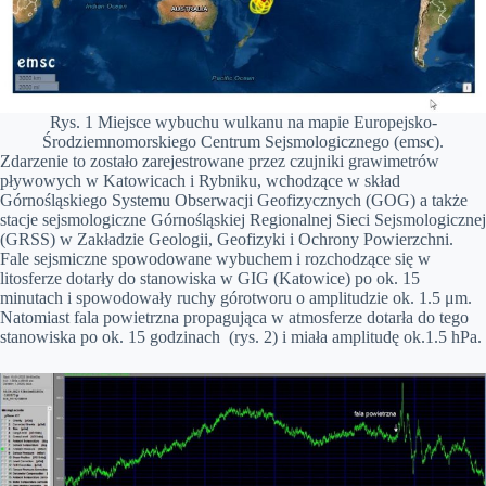
Rys. 1 Miejsce wybuchu wulkanu na mapie Europejsko-
Środziemnomorskiego Centrum Sejsmologicznego (emsc).
Zdarzenie to zostało zarejestrowane przez czujniki grawimetrów
pływowych w Katowicach i Rybniku, wchodzące w skład
Górnośląskiego Systemu Obserwacji Geofizycznych (GOG) a także
stacje sejsmologiczne Górnośląskiej Regionalnej Sieci Sejsmologicznej
(GRSS) w Zakładzie Geologii, Geofizyki i Ochrony Powierzchni.
Fale sejsmiczne spowodowane wybuchem i rozchodzące się w
litosferze dotarły do stanowiska w GIG (Katowice) po ok. 15
minutach i spowodowały ruchy górotworu o amplitudzie ok. 1.5 μm.
Natomiast fala powietrzna propagująca w atmosferze dotarła do tego
stanowiska po ok. 15 godzinach (rys. 2) i miała amplitudę ok.1.5 hPa.