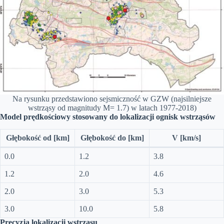
Na rysunku przedstawiono sejsmiczność w GZW (najsilniejsze
wstrząsy od magnitudy M= 1.7) w latach 1977-2018)
Model prędkościowy stosowany do lokalizacji ognisk wstrząsów
Głębokość od [km]
Głębokość do [km]
V [km/s]
0.0
1.2
3.8
1.2
2.0
4.6
2.0
3.0
5.3
3.0
10.0
5.8
Precyzja lokalizacji wstrząsu