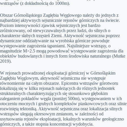
wstrząsów (z dokładnością do 1000m).
Obszar Górnośląskiego Zagłębia Węglowego należy do jednych z
najbardziej aktywnych sejsmicznie rejonów górniczych na świecie.
Poziom intensywności zjawisk sejsmicznych jest bardzo
zróżnicowany, od niewyczuwalnych przez ludzi, do silnych o
charakterze słabych trzęsień Ziemi. Aktywność sejsmiczna poprzez
dynamiczne oddziaływanie na wyrobiska górnicze powoduje
występowanie zagrożenia tąpaniami. Najsilniejsze wstrząsy, o
magnitudzie M>2.5 mogą powodować występowanie zagrożenia dla
obiektów budowlanych i innych form środowiska naturalnego (Mutke
2019).
W rejonach prowadzonej eksploatacji górniczej w Górnośląskim
Zagłębiu Węglowym, aktywność sejsmiczna nie występuje
równomiernie na całym obszarze. Epicentra wstrząsów górotworu
lokalizują się w kilku rejonach należących do różnych jednostek
strukturalnych charakteryzujących się stosunkowo głębokim
zaleganiem pokładów węgla (poniżej 500m), występowaniem w ich
otoczeniu mocnych i grubych kompleksów piaskowcowych oraz silnie
rozwiniętą tektoniką. Aktywność sejsmiczna oraz lokalizacja silnych
wstrząsów ulegają okresowym zmianom, w zależności od
usytuowania rejonów eksploatacji, lokalnych warunków geologiczno
górniczych, a także stopnia koncentracji wydobycia.