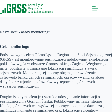
Przejdź
do
treści
Nasza sieć: Zasady monitoringu
Cele monitoringu
Podstawowym celem Górnośląskiej Regionalnej Sieci Sejsmologicznej
(GRSS) jest monitorowanie sejsmiczności indukowanej eksploatacją
pokładów węgla w obszarze Górnośląskiego Zagłębia Węglowego i
na tej podstawie wyznaczanie lokalizacji i magnitudy zjawisk
sejsmicznych. Monitoring sejsmiczny obejmuje prowadzenie
cyfrowego banku danych sejsmicznych, opracowywaniu katalogu
danych oraz rejonizacji obszarów występowania górniczych
wstrząsów sejsmicznych.
Drugim istotnym celem jest szerokie udostępnianie informacji o
sejsmiczności na Górnym Śląsku. Publikowany na naszej stronie
Katalog górniczych wstrząsów sejsmicznych obejmuje datę i czas,
magnitudę momentu sejsmicznego oraz lokalizację epicentrów