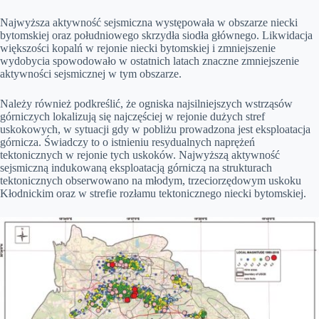
Najwyższa aktywność sejsmiczna występowała w obszarze niecki
bytomskiej oraz południowego skrzydła siodła głównego. Likwidacja
większości kopalń w rejonie niecki bytomskiej i zmniejszenie
wydobycia spowodowało w ostatnich latach znaczne zmniejszenie
aktywności sejsmicznej w tym obszarze.
Należy również podkreślić, że ogniska najsilniejszych wstrząsów
górniczych lokalizują się najczęściej w rejonie dużych stref
uskokowych, w sytuacji gdy w pobliżu prowadzona jest eksploatacja
górnicza. Świadczy to o istnieniu resydualnych naprężeń
tektonicznych w rejonie tych uskoków. Najwyższą aktywność
sejsmiczną indukowaną eksploatacją górniczą na strukturach
tektonicznych obserwowano na młodym, trzeciorzędowym uskoku
Kłodnickim oraz w strefie rozłamu tektonicznego niecki bytomskiej.